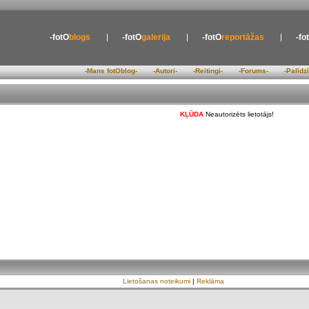
-fotO
blogs
-fotO
galerija
-fotO
reportāžas
-fo
-Mans fotOblog-
-Autori-
-Reitingi-
-Forums-
-Palīdz
KĻŪDA
Neautorizēts lietotājs!
Lietošanas noteikumi
|
Reklāma