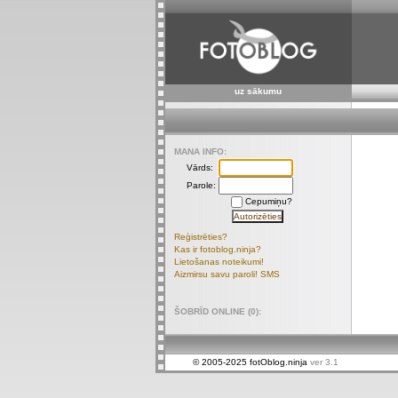
uz sākumu
MANA INFO:
Vārds:
Parole:
Cepumiņu?
Reģistrēties?
Kas ir fotoblog.ninja?
Lietošanas noteikumi!
Aizmirsu savu paroli! SMS
ŠOBRĪD ONLINE (0):
© 2005-2025 fotOblog.ninja
ver 3.1