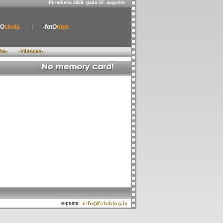
-Pirmdiena 2026. gada 10. augusts-
tO
skola
-fotO
tops
ība-
-Vēstules-
e-pasts: