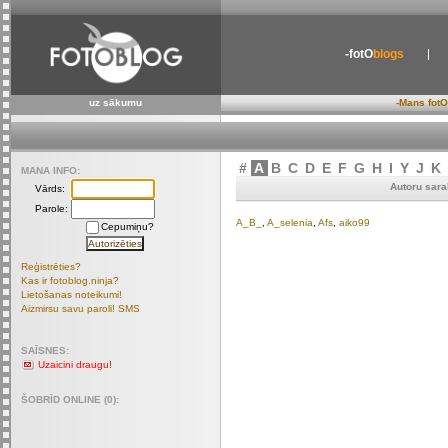
-fotO
blogs
uz sākumu
-Mans fotO
#
A
B
C
D
E
F
G
H
I
Y
J
K
MANA INFO:
Autoru sara
Vārds:
Parole:
A_B_
,
A_selenia
,
Afs
,
aiko99
Cepumiņu?
Reģistrēties?
Kas ir fotoblog.ninja?
Lietošanas noteikumi!
Aizmirsu savu paroli! SMS
SAĪSNES:
Uzaicini draugu!
ŠOBRĪD ONLINE (0):