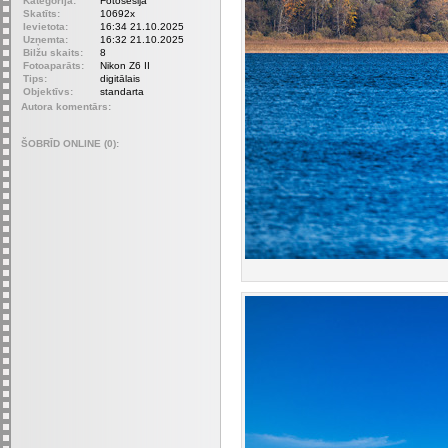
Kategorija:
Fotosesija
Skatīts:
10692x
Ievietota:
16:34 21.10.2025
Uzņemta:
16:32 21.10.2025
Bilžu skaits:
8
Fotoaparāts:
Nikon Z6 II
Tips:
digitālais
Objektīvs:
standarta
Autora komentārs:
ŠOBRĪD ONLINE (0):