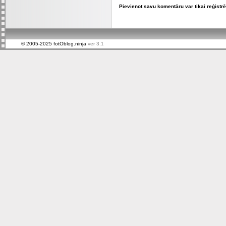
Pievienot savu komentāru var tikai reģistrēt
© 2005-2025 fotOblog.ninja
ver 3.1