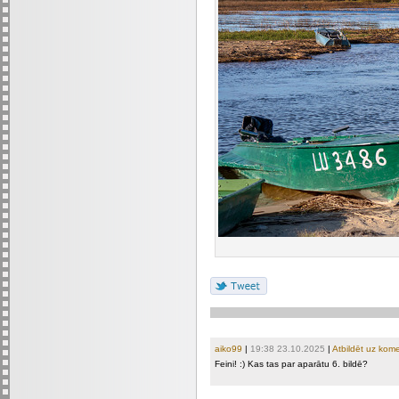
aiko99
|
19:38 23.10.2025
|
Atbildēt uz kom
Feini! :) Kas tas par aparātu 6. bildē?