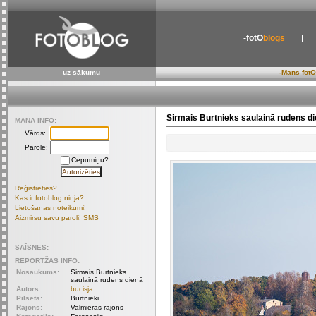
-fotO
blogs
uz sākumu
-Mans fotO
Sirmais Burtnieks saulainā rudens d
MANA INFO:
Vārds:
Parole:
Cepumiņu?
Reģistrēties?
Kas ir fotoblog.ninja?
Lietošanas noteikumi!
Aizmirsu savu paroli! SMS
SAĪSNES:
REPORTŽĀS INFO:
Nosaukums:
Sirmais Burtnieks
saulainā rudens dienā
Autors:
bucisja
Pilsēta:
Burtnieki
Rajons:
Valmieras rajons