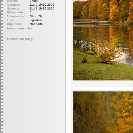
Skatīts:
9786x
Ievietota:
11:49 19.10.2025
Uzņemta:
11:47 19.10.2025
Bilžu skaits:
5
Fotoaparāts:
Nikon Z6 II
Tips:
digitālais
Objektīvs:
standarta
Autora komentārs:
ŠOBRĪD ONLINE (0):