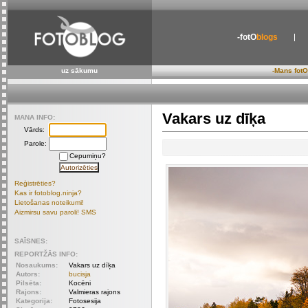
-fotO
blogs
uz sākumu
-Mans fotO
Vakars uz dīķa
MANA INFO:
Vārds:
Parole:
Cepumiņu?
Reģistrēties?
Kas ir fotoblog.ninja?
Lietošanas noteikumi!
Aizmirsu savu paroli! SMS
SAĪSNES:
REPORTŽĀS INFO:
Nosaukums:
Vakars uz dīķa
Autors:
bucisja
Pilsēta:
Kocēni
Rajons:
Valmieras rajons
Kategorija:
Fotosesija