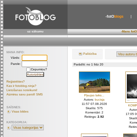
-fotO
blogs
uz sākumu
-Mans fotO
MANA INFO:
Palīdzība
Vārds:
Parole:
Parādīti: no 1 līdz 20
Cepumiņu?
Reģistrēties?
Kas ir fotoblog.ninja?
Lietošanas noteikumi!
Aizmirsu savu paroli! SMS
Pļaujas laiks...
Autors:
bucisja
11:57 07.08.2026
KOMP
SAĪSNES:
Skatīts: 575
Auto
Visas bildes
Komentāri: 2
17:05 
Reitings:
2.92
Skatī
KATEGORIJA:
Kome
Reiti