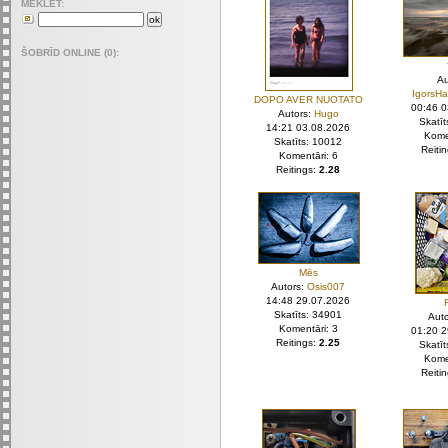
MEKLET:
ŠOBRĪD ONLINE (0):
Au
IgorsH
DOPO AVER NUOTATO
00:46 
Autors:
Hugo
Skatī
14:21 03.08.2026
Kome
Skatīts: 10012
Reiti
Komentāri: 6
Reitings:
2.28
Mēs
Autors:
Osis007
14:48 29.07.2026
Skatīts: 34901
Aut
Komentāri: 3
01:20 
Reitings:
2.25
Skatī
Kome
Reiti