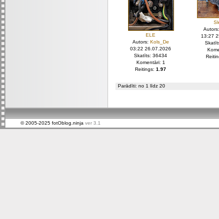
S
Autors
ELE
13:27 
Autors:
Kols_De
Skatī
03:22 26.07.2026
Kome
Skatīts: 36434
Reiti
Komentāri: 1
Reitings:
1.97
Parādīti: no 1 līdz 20
© 2005-2025 fotOblog.ninja
ver 3.1