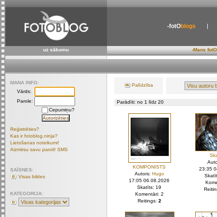
-fotO
blogs
uz sākumu
-Mans fotO
MANA INFO:
Palīdzība
Vārds:
Parole:
Parādīti: no 1 līdz 20
Cepumiņu?
Reģistrēties?
Kas ir fotoblog.ninja?
Lietošanas noteikumi!
Aizmirsu savu paroli! SMS
Ska
Aut
KOMPONISTS
23:35 
SAĪSNES:
Autors:
Hugo
Skatī
Visas bildes
17:05 06.08.2026
Kome
Skatīts: 19
Reiti
KATEGORIJA:
Komentāri: 2
Reitings:
2