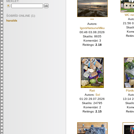
MEKLET:
WC ne
ŠOBRĪD ONLINE (1):
Aut
***
haralds
21:56 
Autors:
Skatī
IgorsHatsuneMiku
Kome
00:46 03.08.2026
Reiti
Skatīts: 8635
Komentāri: 3
Reitings:
2.18
Rati
Pārti
Autors:
Sol
Aut
01:20 29.07.2026
13:14 
Skatīts: 24795
Skatī
Komentāri: 2
Kome
Reitings:
2.15
Reiti