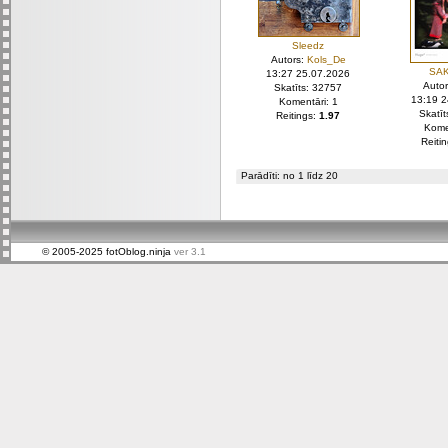
Sleedz
Autors:
Kols_De
SAK
13:27 25.07.2026
Auto
Skatīts: 32757
13:19 
Komentāri: 1
Skatī
Reitings:
1.97
Kome
Reiti
Parādīti: no 1 līdz 20
© 2005-2025 fotOblog.ninja
ver 3.1