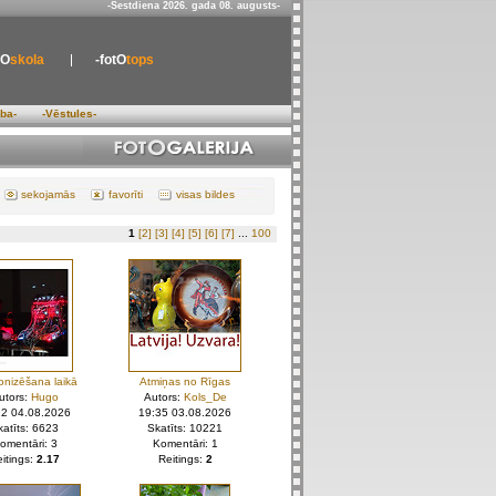
-Sestdiena 2026. gada 08. augusts-
tO
skola
-fotO
tops
ība-
-Vēstules-
sekojamās
favorīti
visas bildes
1
[2]
[3]
[4]
[5]
[6]
[7]
...
100
nizēšana laikā
Atmiņas no Rīgas
utors:
Hugo
Autors:
Kols_De
12 04.08.2026
19:35 03.08.2026
katīts: 6623
Skatīts: 10221
omentāri: 3
Komentāri: 1
itings:
2.17
Reitings:
2