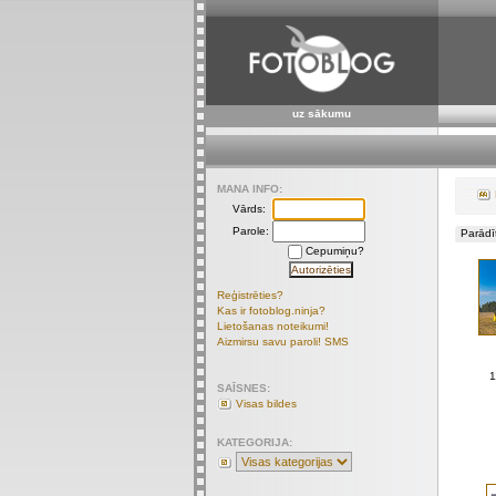
uz sākumu
MANA INFO:
Vārds:
Parole:
Parādīt
Cepumiņu?
Reģistrēties?
Kas ir fotoblog.ninja?
Lietošanas noteikumi!
Aizmirsu savu paroli! SMS
1
SAĪSNES:
Visas bildes
KATEGORIJA: