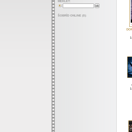
MEKLET:
ŠOBRĪD ONLINE (0):
DOP
1
1