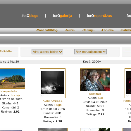
-fotO
blogs
-fotO
galerija
-fotO
reportāžas
-fo
-Mans fotOblog-
-Autori-
-Reitingi-
-Forums-
-Palīdz
Palīdzība
i: no 1 līdz 20
Kopā: 2000+
Pļaujas laiks...
Skatītājs
Autors:
bucisja
Autors:
Sol
1:57 07.08.2026
KOMPONISTS
Harmo
23:35 04.08.2026
Skatīts: 449
Autors:
Hugo
A
Skatīts: 5091
Komentāri: 2
17:05 06.08.2026
18:
Komentāri: 3
Reitings:
2.92
Skatīts: 2031
S
Reitings:
2.27
Komentāri: 3
K
Reitings:
2.18
Re