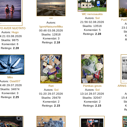
WC nenosaukts
Autors:
Sol
***
Purč
21:56 02.08.2026
Autors:
A
Skatīts: 13516
IgorsHatsuneMiku
23:
O AVER NUOTATO
Komentāri: 5
00:46 03.08.2026
Sk
Autors:
Hugo
Reitings:
2.28
Skatīts: 12818
K
4:21 03.08.2026
Komentāri: 3
R
Skatīts: 9875
Reitings:
2.18
Komentāri: 6
Reitings:
2.28
Mēs
Autors:
Osis007
4:48 29.07.2026
Rati
Pārtikas grozs
ARNIS
Skatīts: 34674
Autors:
Sol
Autors:
Sol
Komentāri: 3
01:20 29.07.2026
13:14 28.07.2026
A
Reitings:
2.25
Skatīts: 29479
Skatīts: 32047
15:
Komentāri: 2
Komentāri: 2
Sk
Reitings:
2.15
Reitings:
2.15
K
Re