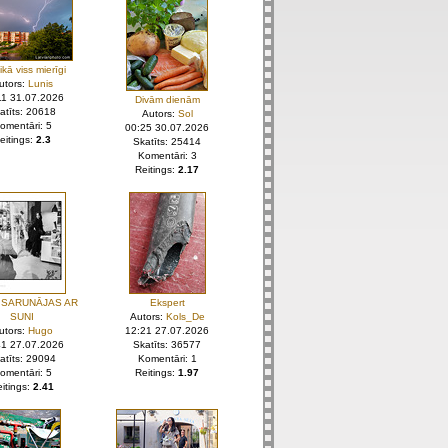
ikā viss mierīgi
utors:
Lunis
11 31.07.2026
Divām dienām
atīts: 20618
Autors:
Sol
omentāri: 5
00:25 30.07.2026
eitings:
2.3
Skatīts: 25414
Komentāri: 3
Reitings:
2.17
 SARUNĀJAS AR
Ekspert
SUNI
Autors:
Kols_De
utors:
Hugo
12:21 27.07.2026
41 27.07.2026
Skatīts: 36577
atīts: 29094
Komentāri: 1
omentāri: 5
Reitings:
1.97
itings:
2.41