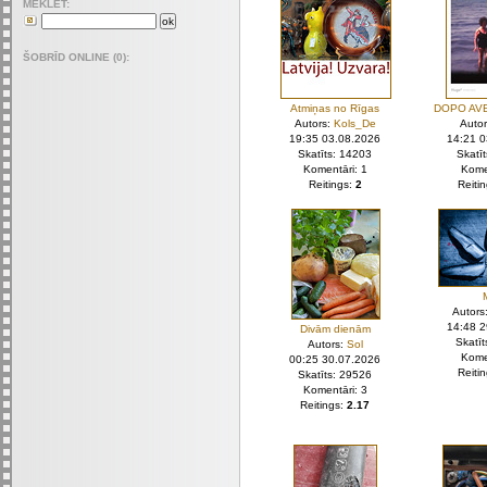
MEKLET:
ŠOBRĪD ONLINE (0):
Atmiņas no Rīgas
DOPO AV
Autors:
Kols_De
Auto
19:35 03.08.2026
14:21 
Skatīts: 14203
Skatī
Komentāri: 1
Kome
Reitings:
2
Reiti
Autors
14:48 
Divām dienām
Skatī
Autors:
Sol
Kome
00:25 30.07.2026
Reiti
Skatīts: 29526
Komentāri: 3
Reitings:
2.17