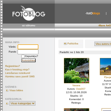
-fotO
blogs
uz sākumu
-Mans fotO
MANA INFO:
Palīdzība
Vārds:
Parole:
Parādīti: no 1 līdz 20
Cepumiņu?
Reģistrēties?
Kas ir fotoblog.ninja?
Lietošanas noteikumi!
Aizmirsu savu paroli! SMS
Pļauja
Autor
11:57 
Vasara
SAĪSNES:
Skatī
Autors:
Osis007
Visas bildes
Kome
12:01 10.08.2026
Reiti
Skatīts: 10
KATEGORIJA:
Komentāri: 0
Reitings: