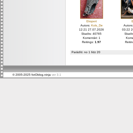
Ekspert
Autors:
Kols_De
Autors
12:21 27.07.2026
03:22 
Skatīts: 40765
Skatī
Komentāri: 1
Kome
Reitings:
1.97
Reiti
Parādīti: no 1 līdz 20
© 2005-2025 fotOblog.ninja
ver 3.1