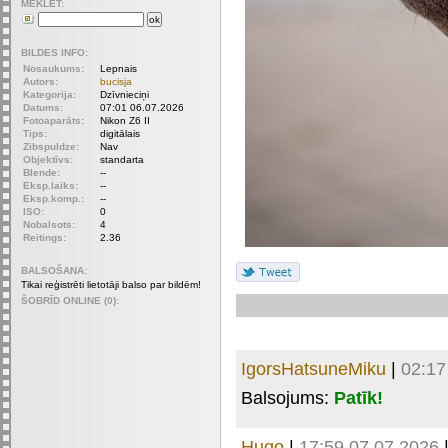
MEKLET:
BILDES INFO:
Nosaukums:
Lepnais
Autors:
bucisja
Kategorija:
Dzīvnieciņi
Datums:
07:01 06.07.2026
Fotoaparāts:
Nikon Z6 II
Tips:
digitālais
Zibspuldze:
Nav
Objektīvs:
standarta
Blende:
--
Eksp.laiks:
--
Eksp.komp.:
--
ISO:
0
Nobalsots:
4
Reitings:
2.36
BALSOŠANA:
Tikai reģistrēti lietotāji balso par bildēm!
ŠOBRĪD ONLINE (0):
IgorsHatsuneMiku
|
02:17
Balsojums:
Patīk!
Hugo
|
17:59 07.07.2026