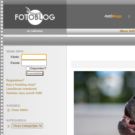
-fotO
blogs
uz sākumu
-Mans fotO
MANA INFO:
Vārds:
Parole:
Cepumiņu?
Reģistrēties?
Kas ir fotoblog.ninja?
Lietošanas noteikumi!
Aizmirsu savu paroli! SMS
SAĪSNES:
Visas bildes
KATEGORIJA: