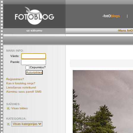
-fotO
blogs
uz sākumu
-Mans fotO
MANA INFO:
Vārds:
Parole:
Cepumiņu?
Reģistrēties?
Kas ir fotoblog.ninja?
Lietošanas noteikumi!
Aizmirsu savu paroli! SMS
SAĪSNES:
Visas bildes
KATEGORIJA: