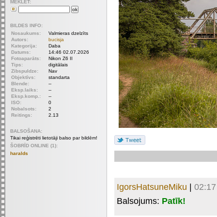
MEKLET:
BILDES INFO:
Nosaukums:
Valmieras dzelzīts
Autors:
bucisja
Kategorija:
Daba
Datums:
14:46 02.07.2026
Fotoaparāts:
Nikon Z6 II
Tips:
digitālais
Zibspuldze:
Nav
Objektīvs:
standarta
Blende:
--
Eksp.laiks:
--
Eksp.komp.:
--
ISO:
0
Nobalsots:
2
Reitings:
2.13
BALSOŠANA:
Tikai reģistrēti lietotāji balso par bildēm!
ŠOBRĪD ONLINE (1):
haralds
IgorsHatsuneMiku
|
02:17
Balsojums:
Patīk!