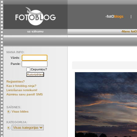
-fotO
blogs
uz sākumu
-Mans fotO
MANA INFO:
Vārds:
Parole:
Cepumiņu?
Reģistrēties?
Kas ir fotoblog.ninja?
Lietošanas noteikumi!
Aizmirsu savu paroli! SMS
SAĪSNES:
Visas bildes
KATEGORIJA: