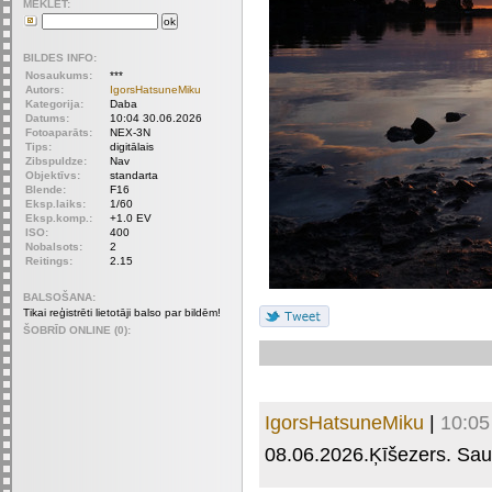
MEKLET:
BILDES INFO:
Nosaukums:
***
Autors:
IgorsHatsuneMiku
Kategorija:
Daba
Datums:
10:04 30.06.2026
Fotoaparāts:
NEX-3N
Tips:
digitālais
Zibspuldze:
Nav
Objektīvs:
standarta
Blende:
F16
Eksp.laiks:
1/60
Eksp.komp.:
+1.0 EV
ISO:
400
Nobalsots:
2
Reitings:
2.15
BALSOŠANA:
Tikai reģistrēti lietotāji balso par bildēm!
ŠOBRĪD ONLINE (0):
IgorsHatsuneMiku
|
10:05
08.06.2026.Ķīšezers. Saul