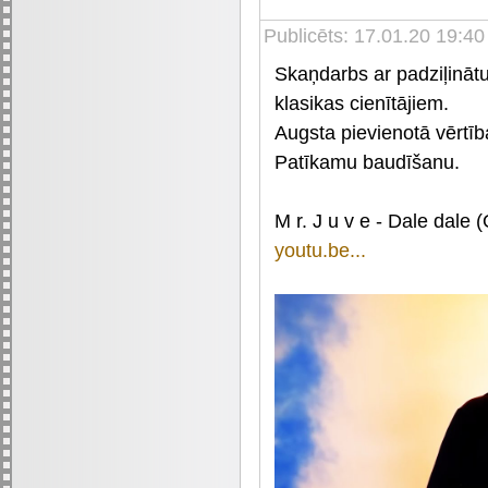
Publicēts: 17.01.20 19:40
Skaņdarbs ar padziļinātu
klasikas cienītājiem.
Augsta pievienotā vērtīb
Patīkamu baudīšanu.
M r. J u v e - Dale dale 
youtu.be...