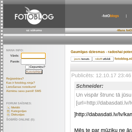
-fotO
blogs
uz sākumu
-Mans fotO
MANA INFO:
Gaumīgas dziesmas - radoshai poten
Vārds:
fotoblog.n
Parole:
Cepumiņu?
Publicēts: 12.10.17 23:4
Reģistrēties?
Kas ir fotoblog.ninja?
Schneider:
Lietošanas noteikumi!
Aizmirsu savu paroli! SMS
Un vispār štrunc tā jūs
[url=http://dabasdati.l
FORUM SAĪSNES:
Meklēt
Kategorijas
]http://dabasdati.lv/lv/ka
Diskusijas
ŠOBRĪD ONLINE (0):
Mēs te par mūziku ne āra