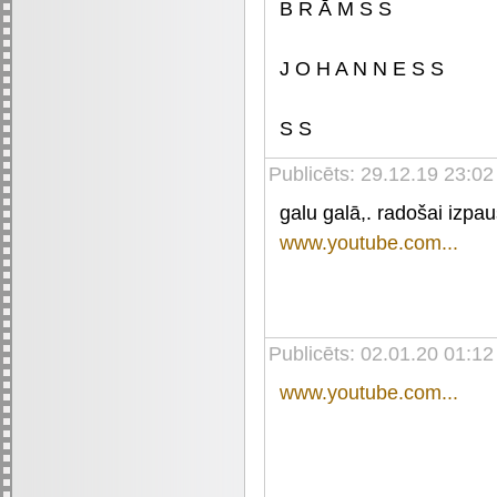
B R Ā M S S
J O H A N N E S S
S S
Publicēts: 29.12.19 23:02
galu galā,. radošai izpa
www.youtube.com...
Publicēts: 02.01.20 01:12
www.youtube.com...