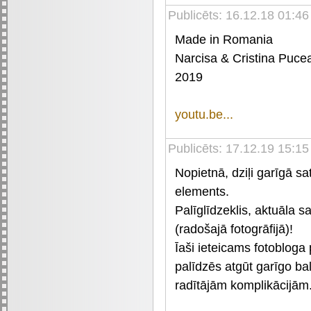
Publicēts: 16.12.18 01:46
Made in Romania
Narcisa & Cristina Pucean
2019
youtu.be...
Publicēts: 17.12.19 15:15
Nopietnā, dziļi garīgā s
elements.
Palīglīdzeklis, aktuāla 
(radošajā fotogrāfijā)!
Īaši ieteicams fotobloga
palīdzēs atgūt garīgo 
radītājām komplikācijām