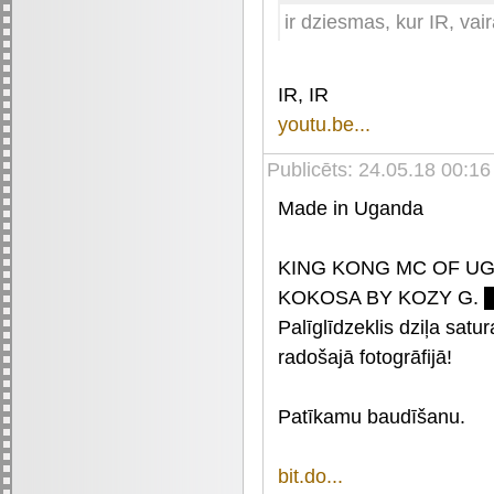
ir dziesmas, kur IR, vai
IR, IR
youtu.be...
Publicēts: 24.05.18 00:16
Made in Uganda
KING KONG MC OF U
KOKOSA BY KOZY G. 
Palīglīdzeklis dziļa sat
radošajā fotogrāfijā!
Patīkamu baudīšanu.
bit.do...