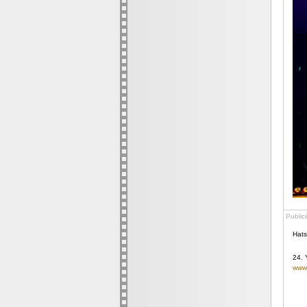
Public
Hats
24. 
www.