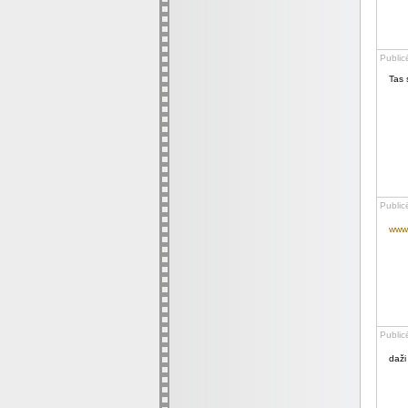
Public
Tas 
Public
www.
Public
daži