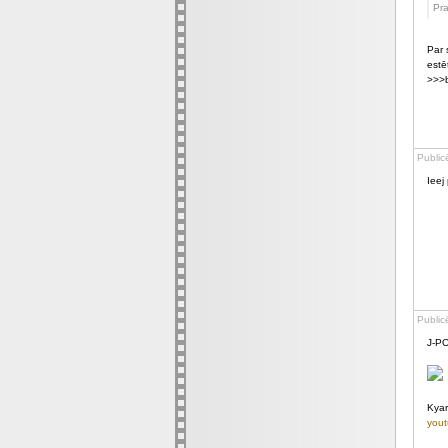
Pra
Par 
estē
>>>b
Public
Ieej
Public
J-PO
Kya
yout