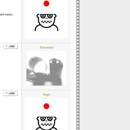
atīt kadru
Schneider
Hugo