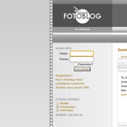
uz sākumu
MANA INFO:
Gaumī
Vārds:
Parole:
Cepumiņu?
Public
Reģistrēties?
Te ī
Kas ir fotoblog.ninja?
(nel
Lietošanas noteikumi!
Smal
Aizmirsu savu paroli! SMS
Max 
yout
FORUM SAĪSNES:
Meklēt
Kategorijas
Diskusijas
ŠOBRĪD ONLINE (0):
Public