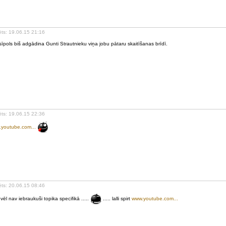
ēts: 19.06.15 21:16
sīpols biš adgādina Gunti Strautnieku viņa jobu pātaru skaitīšanas brīdī.
ēts: 19.06.15 22:36
youtube.com...
ēts: 20.06.15 08:46
 vēl nav iebraukuši topika specifikā .....
..... lalli spirt
www.youtube.com...