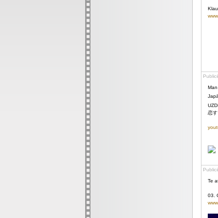
Klau
www.
Public
Man 
Japā
UZDE
恋す
yout
Public
Te a
03. 
www.