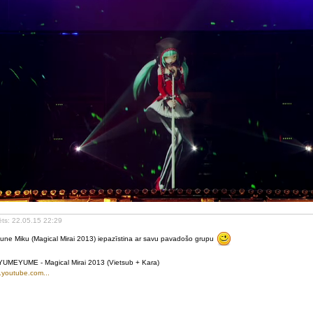
ēts: 22.05.15 22:29
une Miku (Magical Mirai 2013) iepazīstina ar savu pavadošo grupu
YUMEYUME - Magical Mirai 2013 (Vietsub + Kara)
youtube.com...