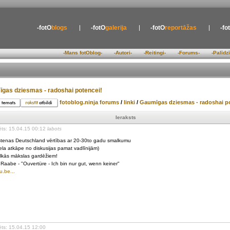
-fotO
blogs
-fotO
galerija
-fotO
reportāžas
-fo
-Mans fotOblog-
-Autori-
-Reitingi-
-Forums-
-Palīdz
gas dziesmas - radoshai potencei!
fotoblog.ninja forums
/
linki
/
Gaumīgas dziesmas - radoshai po
Ieraksts
ēts: 15.04.15 00:12
labots
stenas Deutschland vērtības ar 20-30to gadu smalkumu
iela atkāpe no diskusijas pamat vadlīnijām)
kās mākslas gardēžiem!
Raabe - "Ouvertüre - Ich bin nur gut, wenn keiner"
u.be...
ēts: 15.04.15 12:00