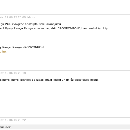
ēts: 19.06.15 20:00
labots
ņu POP zvaigzne ar starptautisku skanējumu
enā Kyary Pamyu Pamyu ar savu megahītu "PONPONPON", baudam krāšņo klipu.
ry Pamyu Pamyu - PONPONPON
u.be...
ēts: 19.06.15 20:18
c bumsī-bumsī Britnijas Spīrzdas, brāļu Ilmāru un tīnīšu diskotēkas līmenī.
ēts: 19.06.15 20:22
hneider: