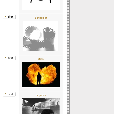
Schneider
Oliss
negatIvs