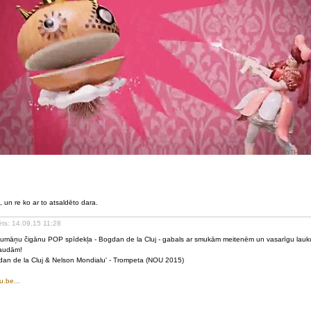
 un re ko ar to atsaldēto dara.
ēts: 14.09.15 11:28
umāņu čigānu POP spīdekļa - Bogdan de la Cluj - gabals ar smukām meitenēm un vasarīgu lauk
baudām!
an de la Cluj & Nelson Mondialu' - Trompeta (NOU 2015)
u.be...