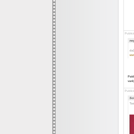
Public
neg
daž
www
Pald
varē
Public
Sc
Tas