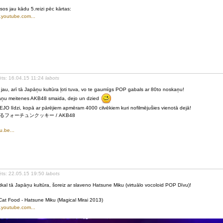
sos jau kādu 5.reizi pēc kārtas:
youtube.com...
ēts: 16.04.15 11:24
labots
jau, arī tā Japāņu kultūra ļoti tuva, vo te gaumīgs POP gabals ar 80to noskaņu!
ņu meitenes AKB48 smaida, dejo un dzied
JO līdzi, kopā ar pārējiem apmēram 4000 cilvēkiem kuri nofilmējušies vienotā dejā!
るフォーチュンクッキー / AKB48
u.be...
ēts: 22.05.15 19:50
labots
tkal tā Japāņu kultūra, šoreiz ar slaveno Hatsune Miku (virtuālo vocoloid POP Dīvu)!
Cat Food - Hatsune Miku (Magical Mirai 2013)
youtube.com...