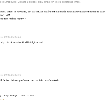
sc bumsī-bumsī Britnijas Spīrzdas, brāļu Ilmāru un tīnīšu diskotēkas līmenī.
skaņu virteni te nav runa, bet par vizuālo krāšņumu (kā bildīšu taisītājam vajadzētu nedaudz pask
tiku), VO!
audam krāšņo klipu<<<
ēts: 19.06.15 20:24
 puķu dārzā, tas vizuāli vēl krāšņāks, vo!
ēts: 19.06.15 20:46
P faniem, lai nav par īsu un var turpināt baudīt mākslu.
ry Pamyu Pamyu - CANDY CANDY
u.be...