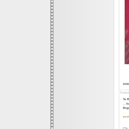
AHA,
Public
Te R
... 
Bogd
yout