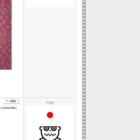
Hugo
u romantiku,