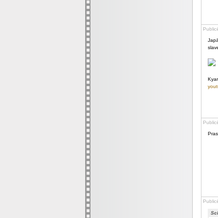
Public
Japā
slav
Kya
yout
Public
Pras
Public
Sc