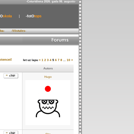
-Ceturtdiena 2026. gada 06. augusts-
tO
skola
-fotO
tops
ība-
-Vēstules-
tencei!
Iet uz lapu
<
1
2
3
4
5
6
7
8
...
10
>
Autors
Hugo