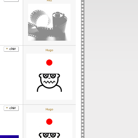
Ritz
Hugo
Hugo