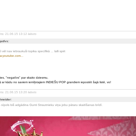
ēts: 21.06.15 13:12
labots
atIvs:
i vēl nav iebraukuši topika specifikā ... lalli spirt
.youtube.com...
ies, "negatīvs" par skaito dziesmu,
ji ar kādu no saviem iemīļotajiem INDIEŠU POP grandiem iepostēt šajā listē, vo!
ēts: 21.06.15 13:20
labots
hneider:
 sīpols biš adgādina Gunti Strautnieku viņa jobu pātaru skaitīšanas brīdī.