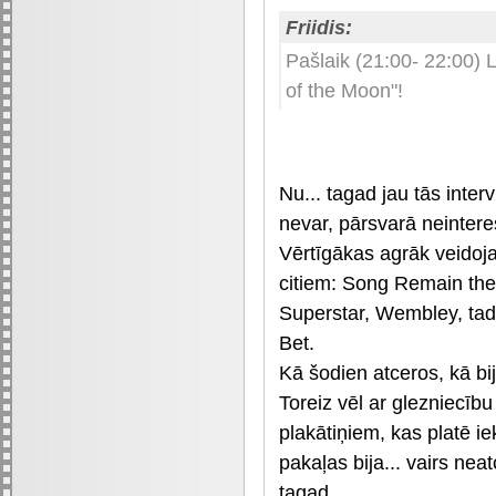
Friidis:
Pašlaik (21:00- 22:00) 
of the Moon"!
Nu... tagad jau tās inter
nevar, pārsvarā neinteres
Vērtīgākas agrāk veidoja
citiem: Song Remain th
Superstar, Wembley, tad 
Bet.
Kā šodien atceros, kā bij
Toreiz vēl ar glezniecību
plakātiņiem, kas platē iek
pakaļas bija... vairs neat
tagad...