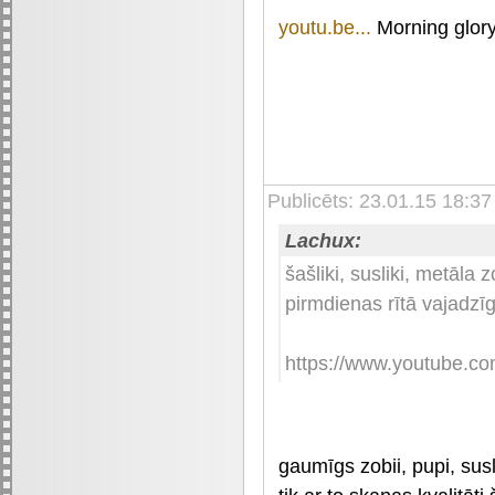
youtu.be...
Morning glory
Publicēts: 23.01.15 18:37
Lachux:
šašliki, susliki, metāla 
pirmdienas rītā vajadzī
https://www.youtube.
gaumīgs zobii, pupi, susl