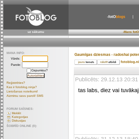
-fotO
blogs
uz sākumu
-Mans fotO
MANA INFO:
Gaumīgas dziesmas - radoshai poten
Vārds:
fotoblog.n
Parole:
Cepumiņu?
Publicēts: 29.12.13 20:31
Reģistrēties?
Kas ir fotoblog.ninja?
tas labs, diez vai tuvākaj
Lietošanas noteikumi!
Aizmirsu savu paroli! SMS
FORUM SAĪSNES:
Meklēt
Kategorijas
Diskusijas
ŠOBRĪD ONLINE (0):
Publicēts: 31.12.13 18:40