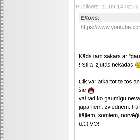
Publicēts: 11.09.14 02:02
Eltons:
https://www.youtube.
Kāds tam sakars ar ''ga
! Stila izjūtas nekādas
Cik var atkārtot te tos an
šie
vai tad ko gaumīgu nevar
japāņiem, zviedriem, fr
itāļiem, somiem, norvēģi
u.t.t VO!