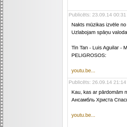
Publicēts: 23.09.14 00:3
Nakts mūzikas izvēle no
Uzlabojam spāņu valoda
Tin Tan - Luis Aguilar 
PELIGROSOS:
youtu.be...
Publicēts: 26.09.14 21:14
Kau, kas ar pārdomām no
Ансамбль Христа Спаси
youtu.be...