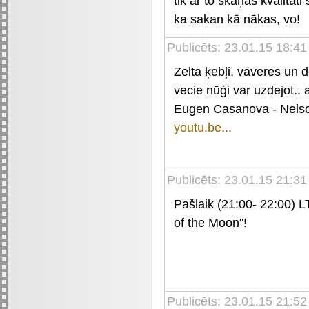
tik ar to skaņas kvalitāt
ka sakan kā nākas, vo!
Publicēts: 23.01.15 18:41
Zelta ķebļi, vāveres un 
vecie nūģi var uzdejot.. 
Eugen Casanova - Nels
youtu.be...
Publicēts: 23.01.15 21:3
Pašlaik (21:00- 22:00) L
of the Moon"!
Publicēts: 23.01.15 21:5