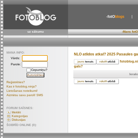
-fotO
blogs
uz sākumu
-Mans fotO
MANA INFO:
NLO atlidos atkal? 2025 Pasaules ga
Vārds:
fotoblog.n
Parole:
gals?
Cepumiņu?
Ierak
Reģistrēties?
Kas ir fotoblog.ninja?
Lietošanas noteikumi!
Aizmirsu savu paroli! SMS
FORUM SAĪSNES:
Meklēt
Kategorijas
Diskusijas
ŠOBRĪD ONLINE (0):