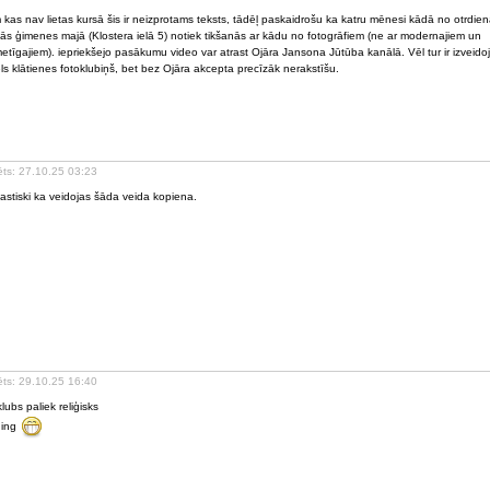
 kas nav lietas kursā šis ir neizprotams teksts, tādēļ paskaidrošu ka katru mēnesi kādā no otrdi
ās ģimenes majā (Klostera ielā 5) notiek tikšanās ar kādu no fotogrāfiem (ne ar modernajiem un
metīgajiem). iepriekšejo pasākumu video var atrast Ojāra Jansona Jūtūba kanālā. Vēl tur ir izveidoj
els klātienes fotoklubiņš, bet bez Ojāra akcepta precīzāk nerakstīšu.
ēts: 27.10.25 03:23
astiski ka veidojas šāda veida kopiena.
ēts: 29.10.25 16:40
lubs paliek reliģisks
ning