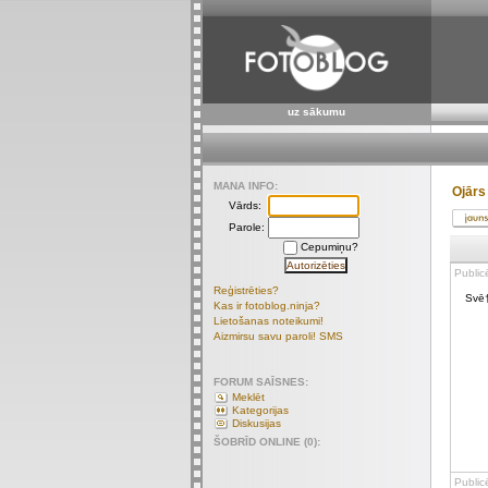
uz sākumu
MANA INFO:
Ojārs
Vārds:
Parole:
Cepumiņu?
Public
Reģistrēties?
Svē†
Kas ir fotoblog.ninja?
Lietošanas noteikumi!
Aizmirsu savu paroli! SMS
FORUM SAĪSNES:
Meklēt
Kategorijas
Diskusijas
ŠOBRĪD ONLINE (0):
Public