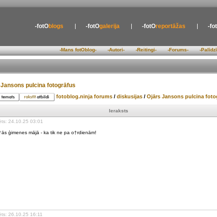
-fotO
blogs
-fotO
galerija
-fotO
reportāžas
-fo
-Mans fotOblog-
-Autori-
-Reitingi-
-Forums-
-Palīdz
 Jansons pulcina fotogrāfus
fotoblog.ninja forums
/
diskusijas
/
Ojārs Jansons pulcina foto
Ieraksts
ēts: 24.10.25 03:01
ās ģimenes mājā - ka tik ne pa o†rdienām!
ēts: 26.10.25 16:11