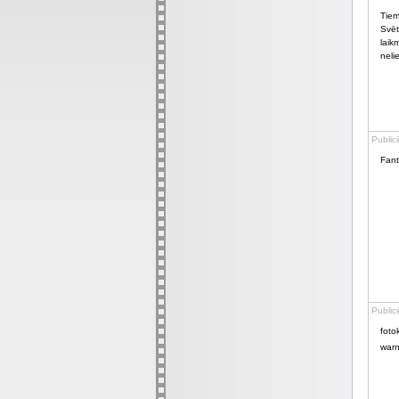
Tiem
Svēt
laik
neli
Public
Fant
Public
fotok
war