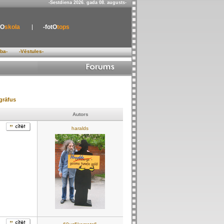
-Sestdiena 2026. gada 08. augusts-
tO
skola
-fotO
tops
ība-
-Vēstules-
grāfus
Autors
haralds