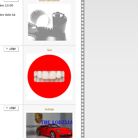
60uz5komats6
enām 13:00
ies tāds kā
Sol
lodzija