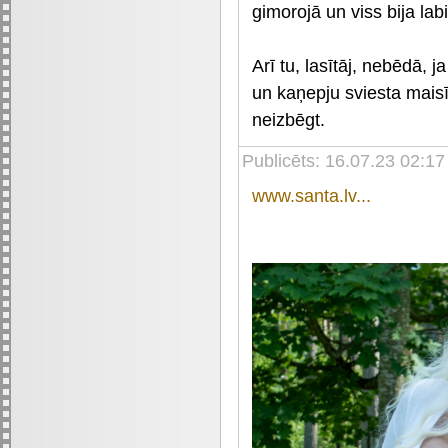
gimorojā un viss bija labi
Arī tu, lasītāj, nebēdā, 
un kaņepju sviesta maisī
neizbēgt.
Publicēts: 16.07.23 02:1
www.santa.lv...