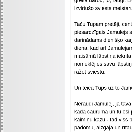
grēka darbu, jo, raugi, Li
izvirtušo sviests meistar
Taču Tupam pretēji, cent
piesardzīgais Jamulejs sa
darinādams dienišķo kaņ
diena, kad arī Jamulejam
maisāmā lāpstiņa iekrita
nomeklējies savu lāpstiņ
ražot sviestu.
Un teica Tups uz to Jamu
Neraudi Jamulej, ja tava 
kādā caurumā un tu esi p
kaimiņu kazu - tad viss 
padomu, aizgāja un rīta