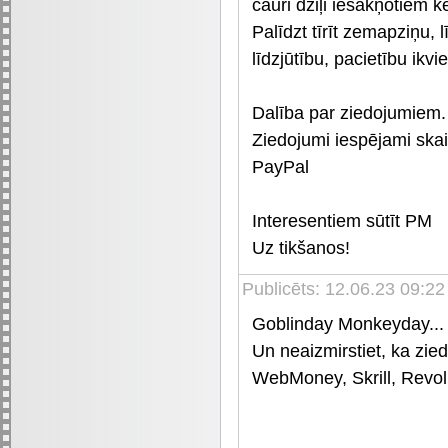
cauri dziļi iesakņotiem 
Palīdzt tīrīt zemapziņu
līdzjūtību, pacietību ikv
Dalība par ziedojumiem.
Ziedojumi iespējami ska
PayPal
Interesentiem sūtīt PM
Uz tikšanos!
Publicēts: 12.06.23 09:22
Goblinday Monkeyday...
Un neaizmirstiet, ka zie
WebMoney, Skrill, Revolu