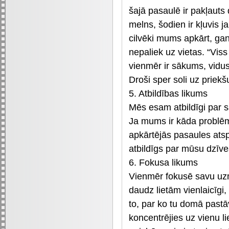
šajā pasaulē ir pakļaut
melns, šodien ir kļuvis 
cilvēki mums apkārt, ga
nepaliek uz vietas. “Viss
vienmēr ir sākums, vidu
Droši sper soli uz priek
5. Atbildības likums
Mēs esam atbildīgi par s
Ja mums ir kāda problēma
apkārtējās pasaules ats
atbildīgs par mūsu dzīve
6. Fokusa likums
Vienmēr fokusē savu uzm
daudz lietām vienlaicīgi, 
to, par ko tu domā pastāvī
koncentrējies uz vienu liet