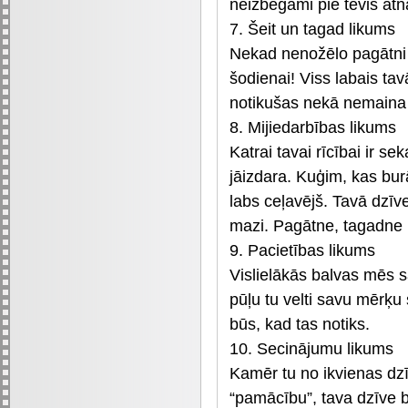
neizbēgami pie tevis atn
7. Šeit un tagad likums
Nekad nenožēlo pagātni 
šodienai! Viss labais tavā
notikušas nekā nemaina 
8. Mijiedarbības likums
Katrai tavai rīcībai ir se
jāizdara. Kuģim, kas bu
labs ceļavējš. Tavā dzīves 
mazi. Pagātne, tagadne u
9. Pacietības likums
Vislielākās balvas mēs 
pūļu tu velti savu mērķu
būs, kad tas notiks.
10. Secinājumu likums
Kamēr tu no ikvienas dzī
“pamācību”, tava dzīve b