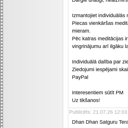
Izmantojiet individuālās
Piecas vienkāršas meditā
mieram.
Pēc katras meditācijas ir
vingrinājumu arī ilgāku l
Individuālā dalība par z
Ziedojumi iespējami ska
PayPal
Interesentiem sūtīt PM
Uz tikšanos!
Publicēts: 21.07.26 12:03
Dhan Dhan Satguru Tera