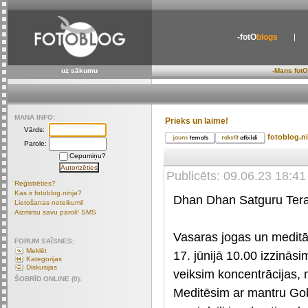
-fotO
blogs
uz sākumu
-Mans fotO
MANA INFO:
Prieks un laime!
Vārds:
fotoblog.n
Parole:
Cepumiņu?
Publicēts: 09.06.23 18:41
Reģistrēties?
Kas ir fotoblog.ninja?
Dhan Dhan Satguru Tera
Lietošanas noteikumi!
Aizmirsu savu paroli! SMS
Vasaras jogas un meditā
FORUM SAĪSNES:
Meklēt
17. jūnijā 10.00 izzinās
Kategorijas
Diskusijas
veiksim koncentrācijas, 
ŠOBRĪD ONLINE (0):
Meditēsim ar mantru Gob