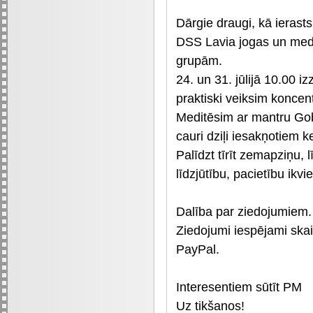
Dārgie draugi, kā ierast
DSS Lavia jogas un medi
grupām.
24. un 31. jūlijā 10.00 
praktiski veiksim koncen
Meditēsim ar mantru Gob
cauri dziļi iesakņotiem 
Palīdzt tīrīt zemapziņu
līdzjūtību, pacietību ikv
Dalība par ziedojumiem.
Ziedojumi iespējami ska
PayPal.
Interesentiem sūtīt PM
Uz tikšanos!