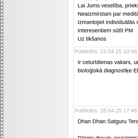
Lai Jums veselība, priek
Neaizmirstam par meditā
Izmantojiet individuālās
Interesentiem sūtīt PM
Uz tikšanos
Publicēts: 23.04.25 10:48
Ir ceturtdienas vakars, 
bioloģiskā diagnostiķe E
Publicēts: 28.04.25 17:45
Dhan Dhan Satguru Tera
Dārgie draugi, neaizmirs