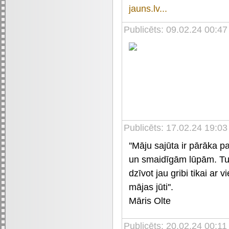
jauns.lv...
Publicēts: 09.02.24 00:4
Publicēts: 17.02.24 19:03
''Māju sajūta ir pārāka p
un smaidīgām lūpām. Tu v
dzīvot jau gribi tikai ar v
mājas jūti''.
Māris Olte
Publicēts: 20.02.24 00:11