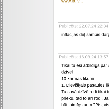
www.la.lv...
Publicēts: 22.07.24 22:34
inflacijas dēļ šampis dā
Publicēts: 16.08.24 13:57
Tikai tu esi atbildīgs pa
dzīvei
10 karmas likumi
1. Dievišķais pasaules l
Tu savā dzīvē rodi tikai t
prieku, tad to arī rodi. Ja
būt laimīgs un mīlēts, vi