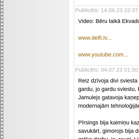
Publicēts: 14.06.23 22:37
Video: Bēru laikā Ekvador
www.delfi.lv...
www.youtube.com...
Publicēts: 04.07.23 01:50
Reiz dzīvoja divi sviesta
gardu, jo gardu sviestu, 
Jamulejs gatavoja kaņepj
modernajām tehnoloģijām
Pīrsings bija kaimiņu kaz
savukārt, gimorojs bija 