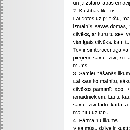
un jāizstaro labas emoci
2. Kustības likums
Lai dotos uz priekšu, mai
izmainīsi savas domas, ma
cilvēks, ar kuru tu sevi v
vienīgais cilvēks, kam tu 
Tev ir simtprocentīga va
pieņemt savu dzīvi, ko ta
mums.
3. Samierināšanās liku
Lai kaut ko mainītu, sāk
cilvēkos pamanīt labo. 
ienaidniekiem. Lai tu ka
savu dzīvi tādu, kāda tā i
mainītu uz labu.
4. Pārmaiņu likums
Visa mūsu dzīve ir kust