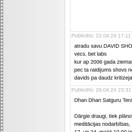
Publicēts: 22.04.24 17:1
atradu savu DAVID SHO
vecs, bet labs
kur ap 2006 gada ziema
pec ta raidijums shovs 
davids pa daudz kritizej
Publicēts: 29.04.24 23:31
Dhan Dhan Satguru Tera
Dārgie draugi, tiek plān
meditācijas nodarbības,
17. un 24. maijā 10.00 i