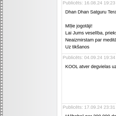
Publicēts: 16.08.24 19:23
Dhan Dhan Satguru Tera
Mīļie jogotāji!
Lai Jums veselība, priek
Neaizmirstam par meditā
Uz tikšanos
Publicēts: 04.09.24 19:34
KOOL atver degvielas uzp
Publicēts: 17.09.24 23:31