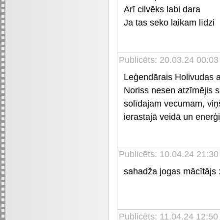
Arī cilvēks labi dara
Ja tas seko laikam līdzi
Publicēts: 20.03.24 00:03
Leģendārais Holivudas a
Noriss nesen atzīmējis s
solīdajam vecumam, viņš 
ierastajā veidā un enerģ
Publicēts: 10.04.24 21:30
sahadža jogas mācītājs 
Publicēts: 11.04.24 12:50