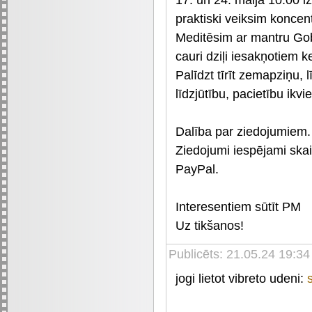
praktiski veiksim koncen
Meditēsim ar mantru Gob
cauri dziļi iesakņotiem 
Palīdzt tīrīt zemapziņu
līdzjūtību, pacietību ikv
Dalība par ziedojumiem.
Ziedojumi iespējami ska
PayPal.
Interesentiem sūtīt PM
Uz tikšanos!
Publicēts: 21.05.24 19:34
jogi lietot vibreto udeni: