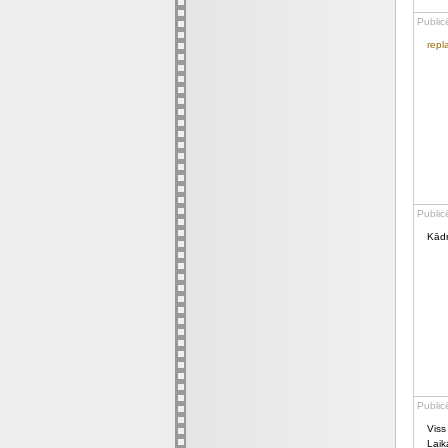
Public
repla
Public
Kādr
Public
Viss 
Laik