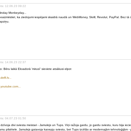
ēts: 12.06.23 09:22
inday Monkeyday...
eaizmirstiet, ka ziedojumi iespējami skaidrā naudā un WebMoney, Skrill, Revolut, PayPal. Bez tā iz
pziņu.
ēts: 14.06.23 22:37
o: Bēru laikā Ekvadorā 'mirusī' sieviete atsākusi elpot
elfi.lv...
youtube.com...
ēts: 04.07.23 01:50
 dzīvoja divi sviesta meistari - Jamulejs un Tups. Viņi ražoja gardu, jo gardu sviestu, kuru bija iecie
mu pilsētele. Jamulejs gatavoja kaņepju sviestu, bet Tups izcēlās ar modernajām tehnoloģijām - 