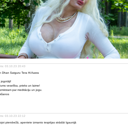
ēts: 03.10.23 20:43
 Dhan Satguru Tera Hi Aasra
 jogotāji!
Jums veselība, prieks un laime!
zmirstam par meditāciju un jogu.
ikšanos
ēts: 03.10.23 22:12
ojot pierobežā, apeniete izmanto iespējas strādāt Igaunijā