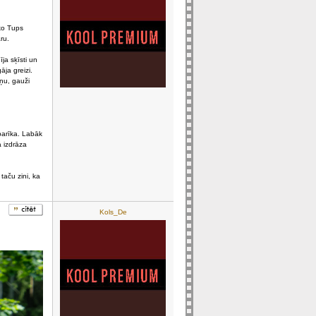
 ko Tups
ru.
ja sķīsti un
ja greizi.
iņu, gauži
rbarīka. Labāk
 izdrāza
taču zini, ka
Kols_De