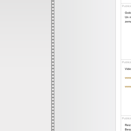
Public
Gobl
Un n
zema
Public
Vide
www.d
www.
Public
Reiz
Besa