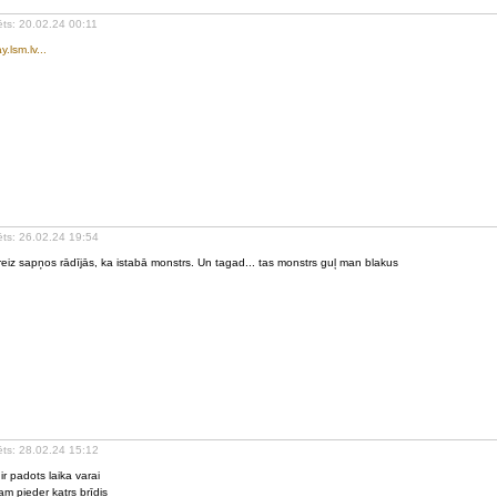
ēts: 20.02.24 00:11
y.lsm.lv...
ēts: 26.02.24 19:54
eiz sapņos rādījās, ka istabā monstrs. Un tagad... tas monstrs guļ man blakus
ēts: 28.02.24 15:12
ir padots laika varai
am pieder katrs brīdis