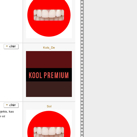
Kols_De
Sol
jekts, kas
s uz