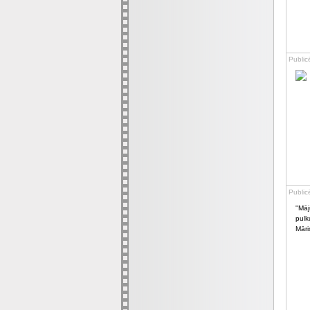
Public
Public
''Mā
pulku
Māri