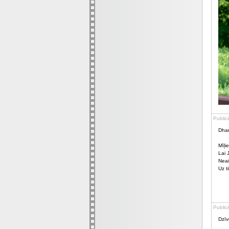
Public
Dhan
Mīļie
Lai 
Neai
Uz t
Public
Dzīv