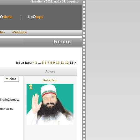
-Sestdiena 2026. gada 08. augusts-
tO
skola
-fotO
tops
ība-
-Vēstules-
Iet uz lapu
<
1
...
5
6
7
8
9
10
11
12
13
>
Autors
BabaRam
vingrinājumus.
.
itē ar to.