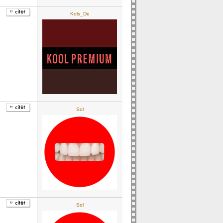
Kols_De
Sol
Sol