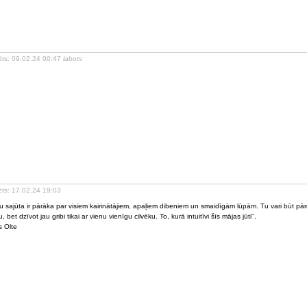
ēts: 09.02.24 00:47
labots
ēts: 17.02.24 19:03
ju sajūta ir pārāka par visiem kairinātājiem, apaļiem dibeniem un smaidīgām lūpām. Tu vari būt pārg
, bet dzīvot jau gribi tikai ar vienu vienīgu cilvēku. To, kurā intuitīvi šīs mājas jūti''.
s Olte