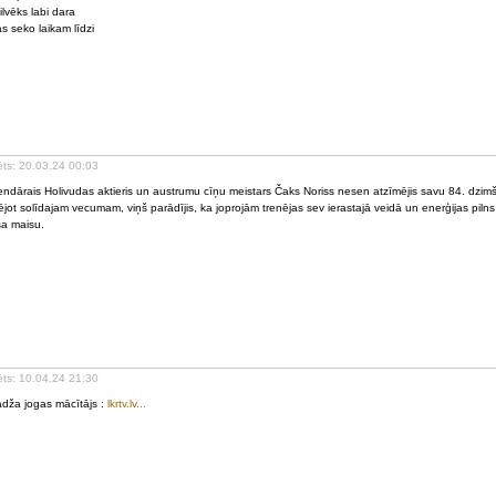
ilvēks labi dara
as seko laikam līdzi
ēts: 20.03.24 00:03
ndārais Holivudas aktieris un austrumu cīņu meistars Čaks Noriss nesen atzīmējis savu 84. dzim
ējot solīdajam vecumam, viņš parādījis, ka joprojām trenējas sev ierastajā veidā un enerģijas piln
a maisu.
ēts: 10.04.24 21:30
dža jogas mācītājs :
lkrtv.lv...