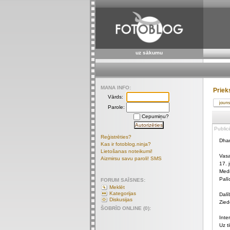
uz sākumu
MANA INFO:
Priek
Vārds:
Parole:
Cepumiņu?
Public
Reģistrēties?
Dhan
Kas ir fotoblog.ninja?
Lietošanas noteikumi!
Vasa
Aizmirsu savu paroli! SMS
17. 
Medi
Palī
FORUM SAĪSNES:
Meklēt
Kategorijas
Dalī
Diskusijas
Zied
ŠOBRĪD ONLINE (0):
Inte
Uz t