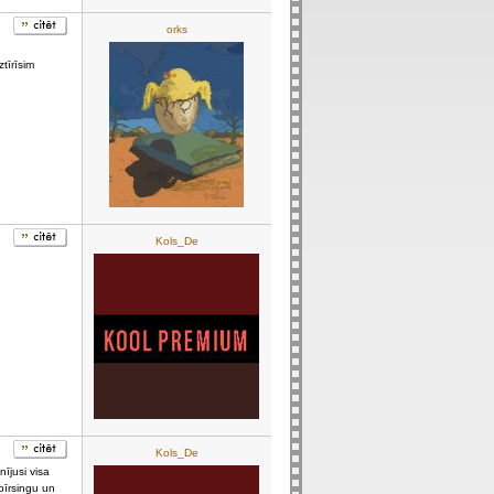
orks
tīrīsim
Kols_De
Kols_De
nījusi visa
pīrsingu un