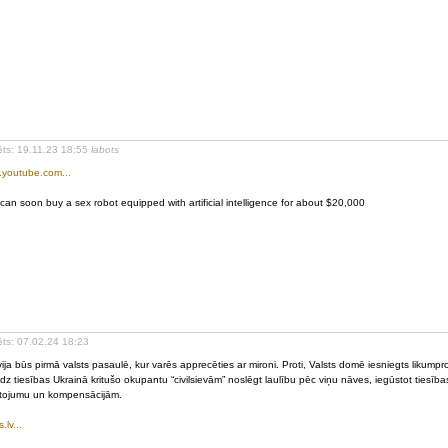
ēts: 19.11.23 18:55
labots
youtube.com...
can soon buy a sex robot equipped with artificial intelligence for about $20,000
ēts: 07.02.24 18:23
vija būs pirmā valsts pasaulē, kur varēs apprecēties ar mironi. Proti, Valsts domē iesniegts likumpro
dz tiesības Ukrainā kritušo okupantu “civilsievām” noslēgt laulību pēc viņu nāves, iegūstot tiesība
ojumu un kompensācijām.
.lv...