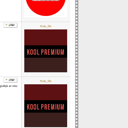
Kols_De
Kols_De
ulējis ar visu