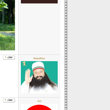
BabaRam
Sol