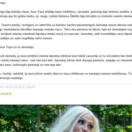
roju.
ings bija kaimiņu kaza, kuru Tups drātēja katru trešdienu, savukārt, gimorojs bija debesu sodība,
zīvoja par šo grēka darbu, jo, raugi, Lielais Debesu Žāklītis bija ļoti pikts uz izvirtušo sviests meista
 Tupam pretēji, centīgais un attiecībā uz kaimiņu kazām piesardzīgais Jamulejs savas dienas vadī
īgi, darinādams dienišķo kaņepju sviesta mucu. Taču reiz pienāca tā diena, kad arī Jamulejam nogā
 iemīļotā sviesta maisāmā lāpstiņa iekrita mucā un pazuda. Jamulejs, velti nomeklējies savu lāpst
udājās un vairs negribēja ražot sviestu.
eica Tups uz to Jamuleju:
udi Jamulej, ja tava iemīļotā sviesta lāpstiņa iekritusi kaut kādā caurumā un tu esi palicis bez da
n izdrāz kaimiņu kazu - tad viss būs labi. Jamulejs ņēma vērā drauga padomu, aizgāja un rītausmā
iņu kazu, iedzīvojās gimorojā un viss bija labi.
tu, lasītāj, nebēdā, ja tava dzīve sastāv tikai no kazu drāšanas un kaņepju sviesta maisīšanas. Tu 
imoroja neizbēgt.
ēts: 16.07.23 02:17
labots
santa.lv...