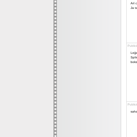
Arī c
Ja t
Public
Leģe
Spīt
boks
Public
saha