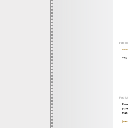
Public
www.
You 
Public
Krie
pare
mant
jauns