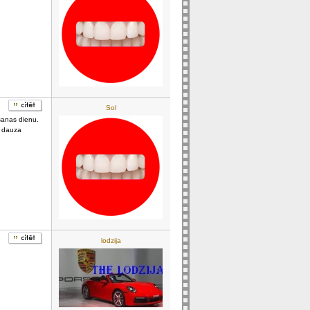
Sol
šanas dienu.
s dauza
lodzija