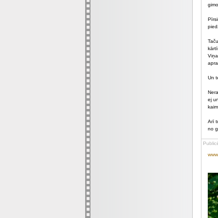
gimo
Pīrs
pied
Taču
kārt
Viņa
apra
Un t
Nera
ej u
kaim
Arī 
no g
Public
www.