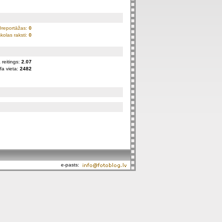
Oreportāžas:
0
kolas raksti:
0
 reitings:
2.07
fa vieta:
2482
e-pasts: