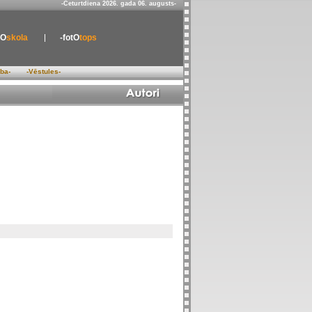
-Ceturtdiena 2026. gada 06. augusts-
tO
skola
-fotO
tops
ība-
-Vēstules-