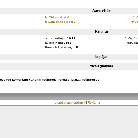
Autorsērija
fotOblog raksti:
0
fot
fotOgalerijas bildes:
2
fotOs
Reitingi
autora reitings:
10.36
fotOgrāfa
autora vieta:
3553
fotOgrā
Komentētāja reitings:
0
Iespējas
Viesu grāmata
ot savu komentāru var tikai reģistrēts lietotājs. Lūdzu, reģistrējies!
Lietošanas noteikumi
|
Reklāma