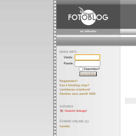
uz sākumu
MANA INFO:
Vārds:
Parole:
Cepumiņu?
Reģistrēties?
Kas ir fotoblog.ninja?
Lietošanas noteikumi!
Aizmirsu savu paroli! SMS
SAĪSNES:
Uzaicini draugu!
ŠOBRĪD ONLINE (1):
haralds