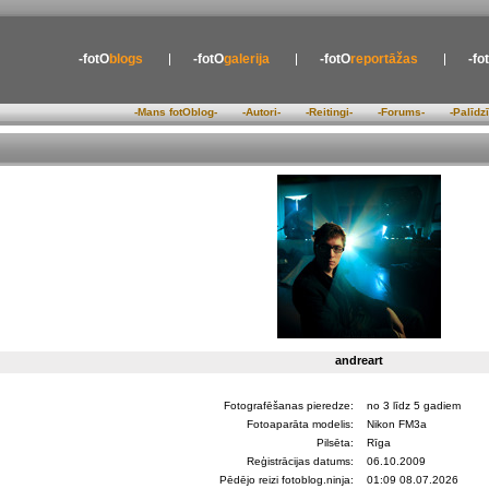
-fotO
blogs
-fotO
galerija
-fotO
reportāžas
-fo
-Mans fotOblog-
-Autori-
-Reitingi-
-Forums-
-Palīdz
andreart
Fotografēšanas pieredze:
no 3 līdz 5 gadiem
Fotoaparāta modelis:
Nikon FM3a
Pilsēta:
Rīga
Reģistrācijas datums:
06.10.2009
Pēdējo reizi fotoblog.ninja:
01:09 08.07.2026