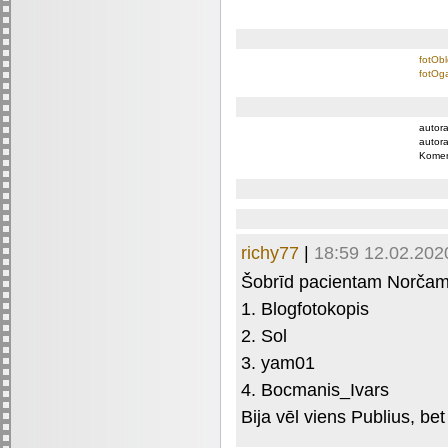
fotObl
fotOga
autora
autora
Komen
richy77
|
18:59 12.02.202
Šobrīd pacientam Norčam ir
1. Blogfotokopis
2. Sol
3. yam01
4. Bocmanis_Ivars
Bija vēl viens Publius, bet